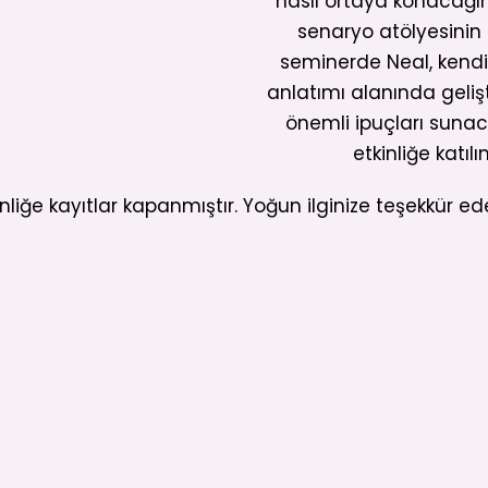
nasıl ortaya konacağın
senaryo atölyesinin d
seminerde Neal, kendi
anlatımı alanında geli
önemli ipuçları sunaca
etkinliğe katılı
inliğe kayıtlar kapanmıştır. Yoğun ilginize teşekkür ede