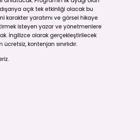
ı anlatacak. Programın ilk ayağı olan
ışarıya açık tek etkinliği olacak bu
ni karakter yaratımı ve görsel hikaye
ştirmek isteyen yazar ve yönetmenlere
k. İngilizce olarak gerçekleştirilecek
m ücretsiz, kontenjan sınırlıdır.
riz.