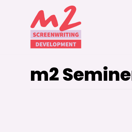
İçeriğe
geç
m2 Seminer